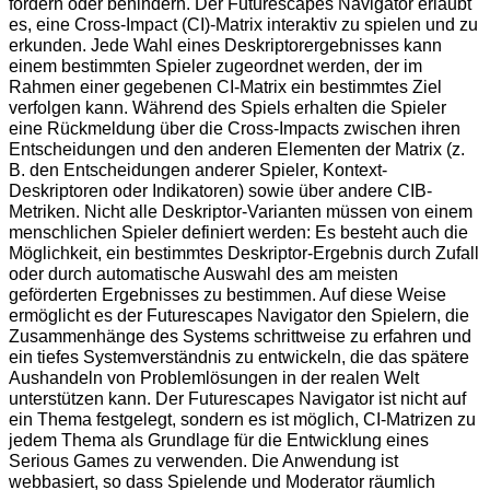
fördern oder behindern. Der Futurescapes Navigator erlaubt
es, eine Cross-Impact (CI)-Matrix interaktiv zu spielen und zu
erkunden. Jede Wahl eines Deskriptorergebnisses kann
einem bestimmten Spieler zugeordnet werden, der im
Rahmen einer gegebenen CI-Matrix ein bestimmtes Ziel
verfolgen kann. Während des Spiels erhalten die Spieler
eine Rückmeldung über die Cross-Impacts zwischen ihren
Entscheidungen und den anderen Elementen der Matrix (z.
B. den Entscheidungen anderer Spieler, Kontext-
Deskriptoren oder Indikatoren) sowie über andere CIB-
Metriken. Nicht alle Deskriptor-Varianten müssen von einem
menschlichen Spieler definiert werden: Es besteht auch die
Möglichkeit, ein bestimmtes Deskriptor-Ergebnis durch Zufall
oder durch automatische Auswahl des am meisten
geförderten Ergebnisses zu bestimmen. Auf diese Weise
ermöglicht es der Futurescapes Navigator den Spielern, die
Zusammenhänge des Systems schrittweise zu erfahren und
ein tiefes Systemverständnis zu entwickeln, die das spätere
Aushandeln von Problemlösungen in der realen Welt
unterstützen kann. Der Futurescapes Navigator ist nicht auf
ein Thema festgelegt, sondern es ist möglich, CI-Matrizen zu
jedem Thema als Grundlage für die Entwicklung eines
Serious Games zu verwenden. Die Anwendung ist
webbasiert, so dass Spielende und Moderator räumlich